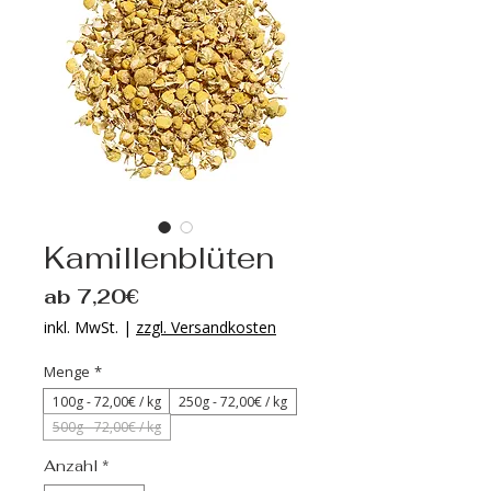
Kamillenblüten
Sale-
ab
7,20€
Preis
inkl. MwSt.
|
zzgl. Versandkosten
Menge
*
100g - 72‚00€ / kg
250g - 72‚00€ / kg
500g - 72‚00€ / kg
Anzahl
*