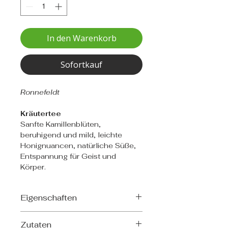
In den Warenkorb
Sofortkauf
Ronnefeldt
Kräutertee
Sanfte Kamillenblüten,
beruhigend und mild, leichte
Honignuancen, natürliche Süße,
Entspannung für Geist und
Körper.
Eigenschaften
Teeart: Kräutertee
Zutaten
Herkunft: Osteuropa