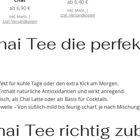
Chai
Sale-Preis
ab
6,40 €
Sale-Preis
ab
6,90 €
inkl. MwSt.
|
zzgl. Versandkosten
inkl. MwSt.
|
zzgl. Versandkosten
ai Tee die perfe
kt für kühle Tage oder den extra Kick am Morgen.
nthält natürliche Antioxidantien und wirkt anregend.
isch, als Chai Latte oder als Basis für Cocktails.
eile – Von süßlich-mild bis feurig-scharf, je nach Mischung
ai Tee richtig zu