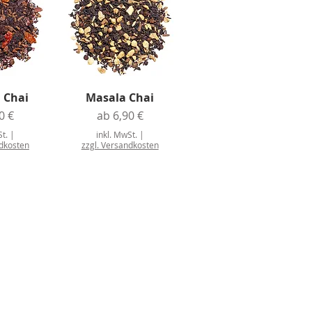
i Chai
Masala Chai
reis
Sale-Preis
0 €
ab
6,90 €
St.
|
inkl. MwSt.
|
ndkosten
zzgl. Versandkosten