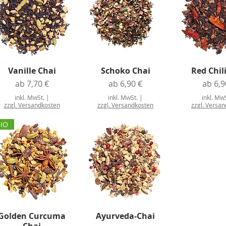
Vanille Chai
Schoko Chai
Red Chil
Sale-Preis
Sale-Preis
Sale-P
ab
7,70 €
ab
6,90 €
ab
6,9
inkl. MwSt.
|
inkl. MwSt.
|
inkl. Mw
zzgl. Versandkosten
zzgl. Versandkosten
zzgl. Versa
BIO
Golden Curcuma
Ayurveda-Chai