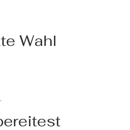
kte Wahl
.
bereitest