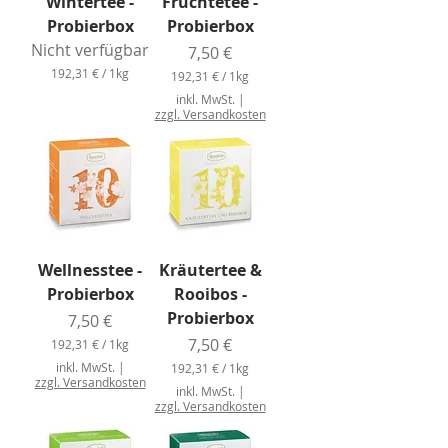
Wintertee -
Früchtetee -
Probierbox
Probierbox
Nicht verfügbar
Preis
7,50 €
192,31 €
/
1kg
192,31 €
/
1kg
1
1
inkl. MwSt.
|
9
9
zzgl. Versandkosten
2
2
,
,
3
3
1
1
€
€
p
p
r
r
o
o
1
1
Wellnesstee -
Kräutertee &
K
K
i
i
Probierbox
Rooibos -
l
l
o
Probierbox
o
Preis
7,50 €
g
g
Preis
7,50 €
r
192,31 €
/
1kg
r
a
1
a
inkl. MwSt.
|
192,31 €
/
1kg
m
9
m
zzgl. Versandkosten
1
m
2
inkl. MwSt.
m
|
9
,
zzgl. Versandkosten
2
3
,
1
3