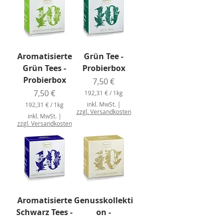
1
€
p
€
r
p
o
r
1
o
K
1
i
Aromatisierte
Grün Tee -
K
l
i
Grün Tees -
Probierbox
o
l
g
Probierbox
o
Preis
7,50 €
r
g
a
Preis
7,50 €
192,31 €
/
1kg
r
m
1
a
m
inkl. MwSt.
|
192,31 €
/
1kg
9
m
zzgl. Versandkosten
1
2
inkl. MwSt.
|
m
9
,
zzgl. Versandkosten
2
3
,
1
3
1
€
p
€
r
p
o
r
1
o
K
1
i
Aromatisierte
Genusskollekti
K
l
i
Schwarz Tees -
on -
o
l
g