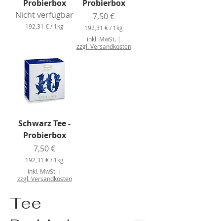
Probierbox
Probierbox
o
r
g
a
Nicht verfügbar
Preis
7,50 €
r
m
a
192,31 €
/
1kg
m
192,31 €
/
1kg
m
1
1
m
inkl. MwSt.
|
9
9
zzgl. Versandkosten
2
2
,
,
3
3
1
1
€
€
p
p
r
r
o
o
1
1
Schwarz Tee -
K
K
i
i
Probierbox
l
l
o
o
Preis
7,50 €
g
g
r
192,31 €
/
1kg
r
a
1
a
inkl. MwSt.
|
m
9
m
zzgl. Versandkosten
m
2
m
,
Tee
3
1
€