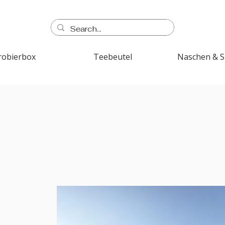
robierbox
Teebeutel
Naschen & 
e