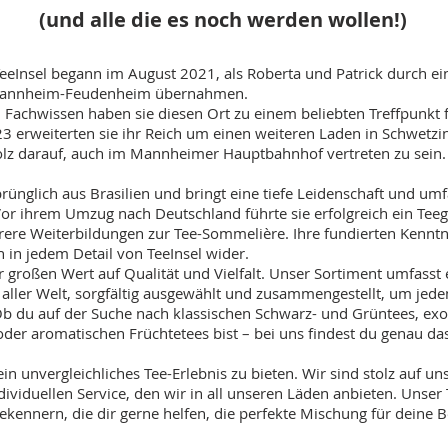
(und alle die es noch werden wollen!)
eeInsel begann im August 2021, als Roberta und Patrick durch ei
 Mannheim-Feudenheim übernahmen.
 Fachwissen haben sie diesen Ort zu einem beliebten Treffpunkt 
 erweiterten sie ihr Reich um einen weiteren Laden in Schwetzin
tolz darauf, auch im Mannheimer Hauptbahnhof vertreten zu sein.
ünglich aus Brasilien und bringt eine tiefe Leidenschaft und umf
Vor ihrem Umzug nach Deutschland führte sie erfolgreich ein Teege
ere Weiterbildungen zur Tee-Sommelière. Ihre fundierten Kenntn
h in jedem Detail von TeeInsel wider.
ir großen Wert auf Qualität und Vielfalt. Unser Sortiment umfasst 
 aller Welt, sorgfältig ausgewählt und zusammengestellt, um je
Ob du auf der Suche nach klassischen Schwarz- und Grüntees, exo
er aromatischen Früchtetees bist – bei uns findest du genau das
r ein unvergleichliches Tee-Erlebnis zu bieten. Wir sind stolz auf u
ividuellen Service, den wir in all unseren Läden anbieten. Unser
eekennern, die dir gerne helfen, die perfekte Mischung für deine 