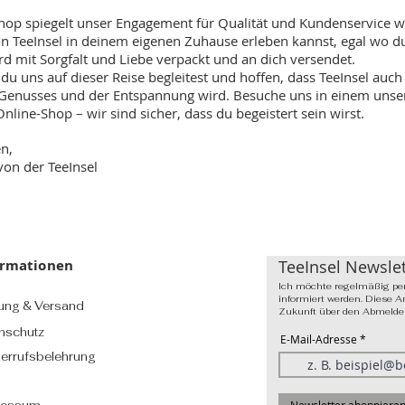
hop spiegelt unser Engagement für Qualität und Kundenservice w
n TeeInsel in deinem eigenen Zuhause erleben kannst, egal wo du 
ird mit Sorgfalt und Liebe verpackt und an dich versendet.
du uns auf dieser Reise begleitest und hoffen, dass TeeInsel auch
Genusses und der Entspannung wird. Besuche uns in einem unse
line-Shop – wir sind sicher, dass du begeistert sein wirst.
n,
von der TeeInsel
ormationen
TeeInsel Newslet
Ich möchte regelmäßig per
informiert werden. Diese A
ung & Versand
Zukunft über den Abmeldeli
nschutz
E-Mail-Adresse
errufsbelehrung
Newsletter abonniere