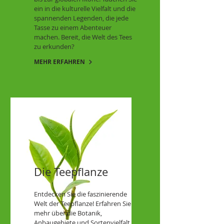
ein in die kulturelle Vielfalt und die
spannenden Legenden, die jede
Tasse zu einem Abenteuer
machen. Bereit, die Welt des Tees
zu erkunden?
MEHR ERFAHREN
Die Teepflanze
Entdecken Sie die faszinierende
Welt der Teepflanze! Erfahren Sie
mehr über die Botanik,
Anbaugebiete und Sortenvielfalt