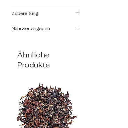
Anis*, Fenchel*, Eukalyptus*-,
Zubereitung
Pfefferminzblätter*,
Sanddornbeeren*, Holunder*-,
Ziehzeit: 5-8 Min.
blaue Malven*-,
Nährwertangaben
Dosierung: 1 TL (3g) per Tasse
Sonnenblumenblüten*
(200ml)
*aus ökologischem Anbau
Durchschnittliche Nährwerte
Wassertemperatur: 100 C°
pro 100 ml Aufguss
Ähnliche
Brennwert [kJ/kcal]
6/2
Produkte
Fett [g]
<0,1
davon gesättigte
<0,1
Fettsäuren [g]
Kohlenhydrate [g]
0,2
davon Zucker [g]
0,2
Eiweiß [g]
<0,1