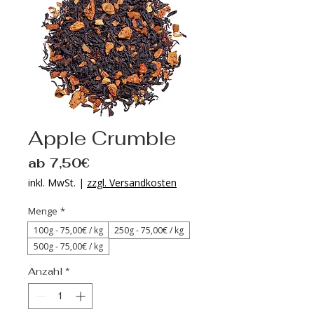
Apple Crumble
Sale-
ab
7,50€
Preis
inkl. MwSt.
|
zzgl. Versandkosten
Menge
*
100g - 75‚00€ / kg
250g - 75‚00€ / kg
500g - 75‚00€ / kg
Anzahl
*