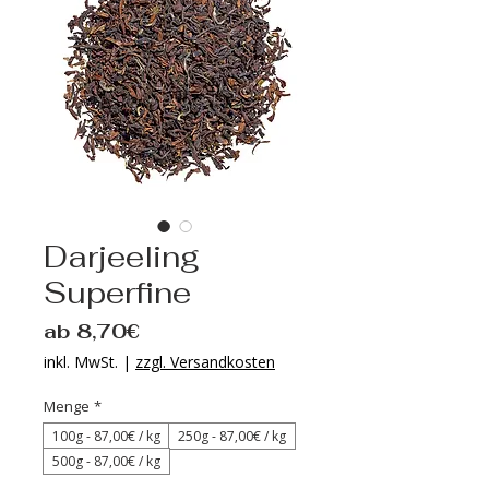
Darjeeling
Superfine
Sale-
ab
8,70€
Preis
inkl. MwSt.
|
zzgl. Versandkosten
Menge
*
100g - 87‚00€ / kg
250g - 87‚00€ / kg
500g - 87‚00€ / kg