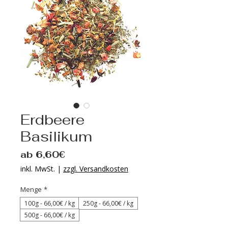
Erdbeere
Basilikum
Sale-
ab
6,60€
Preis
inkl. MwSt.
|
zzgl. Versandkosten
Menge
*
100g - 66‚00€ / kg
250g - 66‚00€ / kg
500g - 66‚00€ / kg