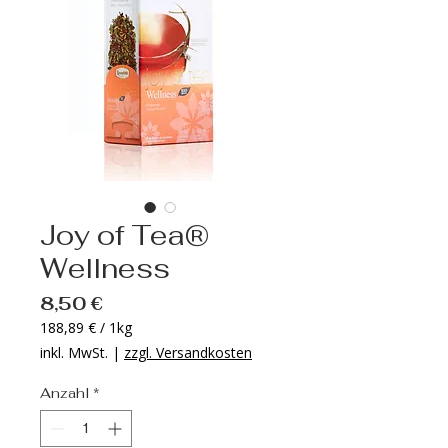
Joy of Tea®
Wellness
Preis
8,50 €
188,89 €
/
1kg
188,89 €
inkl. MwSt.
|
zzgl. Versandkosten
pro
1
Anzahl
*
Kilogramm