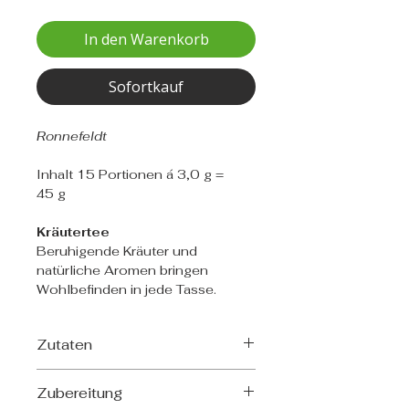
In den Warenkorb
Sofortkauf
Ronnefeldt
Inhalt 15 Portionen á 3,0 g =
45 g
Kräutertee
Beruhigende Kräuter und
natürliche Aromen bringen
Wohlbefinden in jede Tasse.
Zutaten
Rooibos*, Anis*, Fenchel*,
Zubereitung
Krauseminzeblätter*,