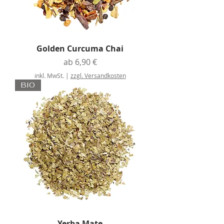
Golden Curcuma Chai
Sale-Preis
ab
6,90 €
inkl. MwSt.
|
zzgl. Versandkosten
BIO
Yerba Mate