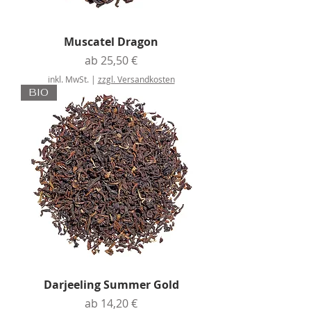
Muscatel Dragon
Sale-Preis
ab
25,50 €
inkl. MwSt.
|
zzgl. Versandkosten
BIO
Darjeeling Summer Gold
Sale-Preis
ab
14,20 €