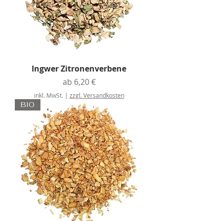
Ingwer Zitronenverbene
Sale-Preis
ab
6,20 €
inkl. MwSt.
|
zzgl. Versandkosten
BIO