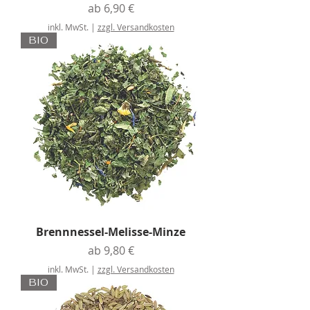
Sale-Preis
ab
6,90 €
inkl. MwSt.
|
zzgl. Versandkosten
BIO
Brennnessel-Melisse-Minze
Sale-Preis
ab
9,80 €
inkl. MwSt.
|
zzgl. Versandkosten
BIO