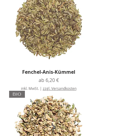
Fenchel-Anis-Kümmel
Sale-Preis
ab
6,20 €
inkl. MwSt.
|
zzgl. Versandkosten
BIO