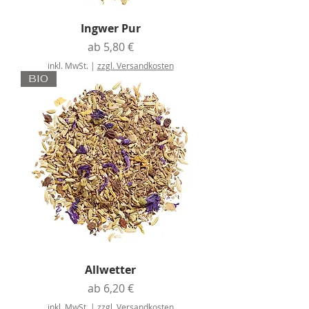
Ingwer Pur
Sale-Preis
ab
5,80 €
inkl. MwSt.
|
zzgl. Versandkosten
BIO
Allwetter
Sale-Preis
ab
6,20 €
inkl. MwSt.
|
zzgl. Versandkosten