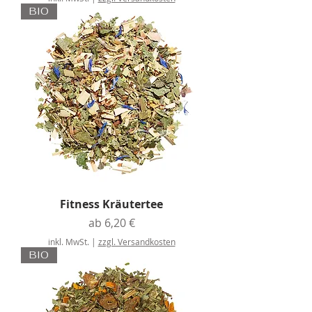
BIO
Fitness Kräutertee
Sale-Preis
ab
6,20 €
inkl. MwSt.
|
zzgl. Versandkosten
BIO