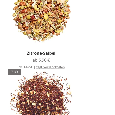
0
€
p
r
o
1
K
i
l
o
g
r
a
Zitrone-Salbei
m
m
Sale-Preis
ab
6,90 €
inkl. MwSt.
|
zzgl. Versandkosten
BIO