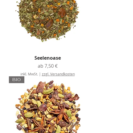
Seelenoase
Sale-Preis
ab
7,50 €
inkl. MwSt.
|
zzgl. Versandkosten
BIO