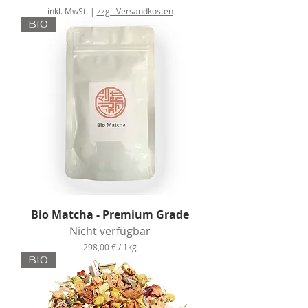
inkl. MwSt.
|
zzgl. Versandkosten
BIO
Bio Matcha - Premium Grade
Nicht verfügbar
298,00 €
/
1kg
2
BIO
9
8
,
0