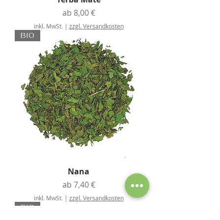
Sale-Preis
ab
8,00 €
inkl. MwSt.
|
zzgl. Versandkosten
BIO
Nana
Sale-Preis
ab
7,40 €
inkl. MwSt.
|
zzgl. Versandkosten
BIO