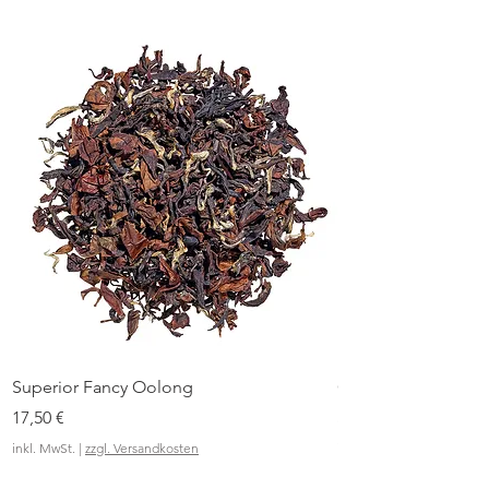
Superior Fancy Oolong
Orientalische Näch
Preis
Sale-Preis
17,50 €
ab
inkl. MwSt.
|
zzgl. Versandkosten
inkl. MwSt.