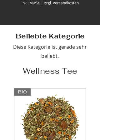
1
inkl. MwSt.
|
zzgl. Versandkosten
9
2
,
3
1
€
Beliebte Kategorie
p
r
Diese Kategorie ist gerade sehr
o
1
beliebt.
K
i
l
Wellness Tee
o
g
r
a
m
BIO
m