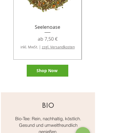
Seelenoase
Sale-Preis
ab
7,50 €
inkl. MwSt.
|
zzgl. Versandkosten
inkl. MwSt.
Shop Now
BIO
Bio-Tee: Rein, nachhaltig, köstlich.
Gesund und umweltfreundlich
genießen.