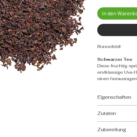
In den Warenk
Ronnefeldt
Schwarzer Tee
Diese fruchtig-spr
erstklassige Uva-
einen herausragen
Eigenschaften
Herkunft: Sri Lank
Zutaten
Herkunftsregion: 
Blattgrad: FBOP
Schwarzer Tee
Erntezeit: Sommer
Zubereitung