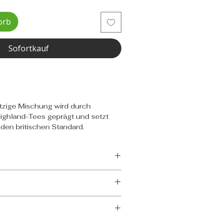
orb
Sofortkauf
itzige Mischung wird durch
Highland-Tees geprägt und setzt
den britischen Standard.
a (Ceylon)
Uva