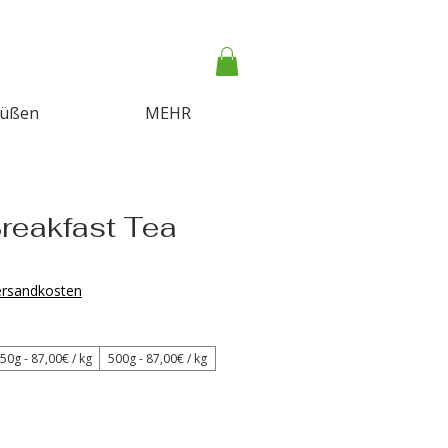
Süßen
MEHR
Breakfast Tea
-
s
Versandkosten
50g - 87‚00€ / kg
500g - 87‚00€ / kg