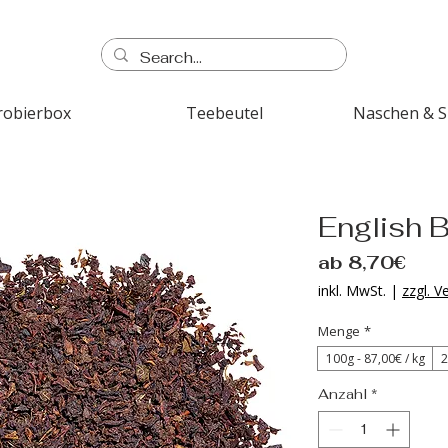
robierbox
Teebeutel
Naschen & 
English 
Sale
ab
8,70€
Prei
inkl. MwSt.
|
zzgl. 
Menge
*
100g - 87‚00€ / kg
2
Anzahl
*