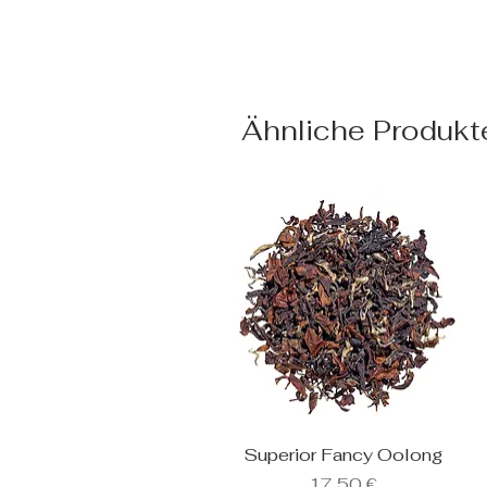
Ähnliche Produkt
Superior Fancy Oolong
Schnellansicht
Preis
17,50 €