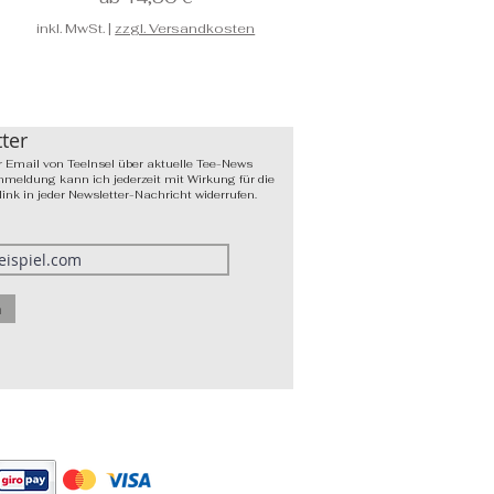
inkl. MwSt.
|
zzgl. Versandkosten
BIO
ter
 Email von TeeInsel über aktuelle Tee-News
nmeldung kann ich jederzeit mit Wirkung für die
nk in jeder Newsletter-Nachricht widerrufen.
Muscatel Dragon
Assam Mokalbari
Wintermärchen®
Schnellansicht
Schnellansicht
Schnellansicht
n
Früchtemischung
Sale-Preis
Sale-Preis
ab
ab
13,70 €
25,50 €
Nicht verfügbar
inkl. MwSt.
inkl. MwSt.
|
|
zzgl. Versandkosten
zzgl. Versandkosten