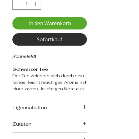
In den Warenkorb
Sofortkauf
Ronnefeldt
Schwarzer Tee
Der Tee zeichnet sich durch sein
feines, leicht rauchiges Aroma mit
einer zarten, fruchtigen Note aus.
Eigenschaften
Herkunft: China
Zutaten
Herkunftsregion: Anhui
Blattgrad: FOP
Schwarzer Tee
Erntezeit: Sommer