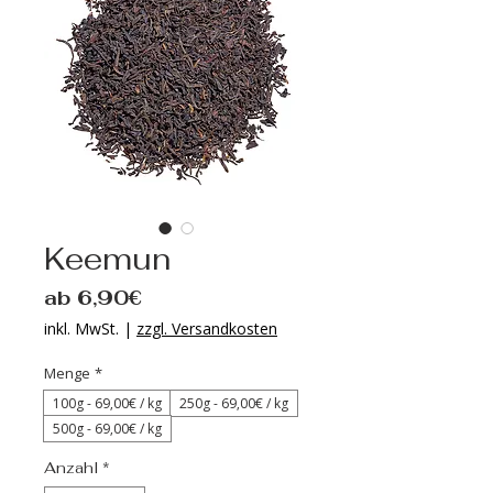
Keemun
Sale-
ab
6,90€
Preis
inkl. MwSt.
|
zzgl. Versandkosten
Menge
*
100g - 69‚00€ / kg
250g - 69‚00€ / kg
500g - 69‚00€ / kg
Anzahl
*