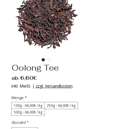
Oolong Tee
Sale-
ab
6,60€
Preis
inkl. MwSt.
|
zzgl. Versandkosten
Menge
*
100g - 66‚00€ / kg
250g - 66‚00€ / kg
500g - 66‚00€ / kg
Anzahl
*