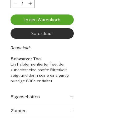
In den Warenkorb
Sofortkauf
Ronnefeldt
Schwarzer Tee
Ein halbfermentierter Tee, der
zunächst eine sanfte Bitterkeit
zeigt und dann seine einzigartig
nussige Süße entfaltet.
Eigenschaften
Herkunft: China
Zutaten
Erntezeit: Sommer